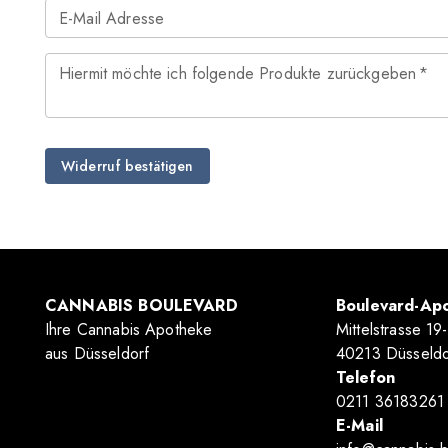
E-Mail Adresse
Hiermit möchte ich folgende Produkte zurückgeben
*
Widerruf bestätigen
CANNABIS BOULEVARD
Boulevard-Apo
Ihre Cannabis Apotheke
Mittelstrasse 19
aus Düsseldorf
40213 Düsseldo
Telefon
0211 36183261
E-Mail