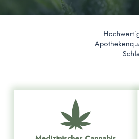
Hochwertig
Apothekenqual
Schl
Medizinisches Cannabis