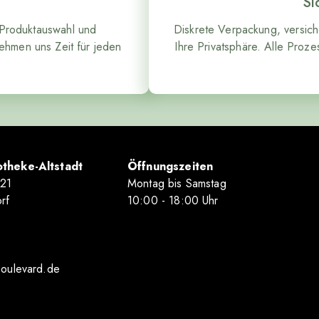
Si
 Produktauswahl und
Diskrete Verpackung, versic
ehmen uns Zeit für jeden
Ihre Privatsphäre. Alle Pro
theke-Altstadt
Öffnungszeiten
-21
Montag bis Samstag
rf
10
:00
- 18
:00
Uhr
boulevard.de