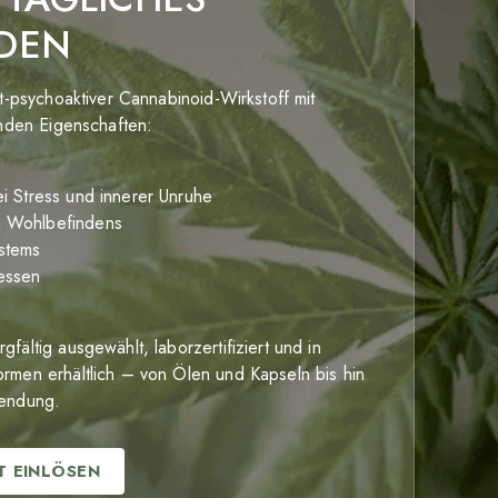
DEN
t-psychoaktiver Cannabinoid-Wirkstoff mit
rnden Eigenschaften:
ei Stress und innerer Unruhe
n Wohlbefindens
stems
essen
ältig ausgewählt, laborzertifiziert und in
rmen erhältlich – von Ölen und Kapseln bis hin
wendung.
T EINLÖSEN