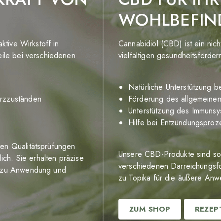
WOHLBEFIN
ktive Wirkstoff in
Cannabidiol (CBD) ist ein nich
ile bei verschiedenen
vielfältigen gesundheitsförde
Natürliche Unterstützung b
erzzuständen
Förderung des allgemeine
Unterstützung des Immunsy
Hilfe bei Entzündungsproz
ten Qualitätsprüfungen
Unsere CBD-Produkte sind sorgf
lich. Sie erhalten präzise
verschiedenen Darreichungsfo
ng zu Anwendung und
zu Topika für die äußere An
ZUM SHOP
REZEP