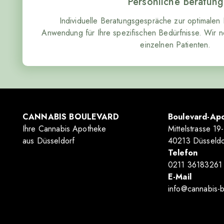
Persönliche Beratung
Individuelle Beratungsgespräche zur optimalen
Anwendung für Ihre spezifischen Bedürfnisse. Wir n
einzelnen Patienten.
CANNABIS BOULEVARD
Boulevard-Apo
Ihre Cannabis Apotheke
Mittelstrasse 19
aus Düsseldorf
40213 Düsseldo
Telefon
0211 36183261
E-Mail
info@cannabis-